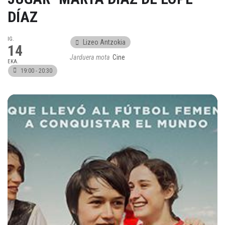
DÍAZ
IG.
Lizeo Antzokia
14
Jarduera mota
Cine
EKA.
19:00 - 20:30